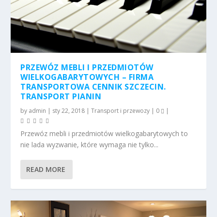
PRZEWÓZ MEBLI I PRZEDMIOTÓW
WIELKOGABARYTOWYCH – FIRMA
TRANSPORTOWA CENNIK SZCZECIN.
TRANSPORT PIANIN
by
admin
|
sty 22, 2018
|
Transport i przewozy
|
0
|
Przewóz mebli i przedmiotów wielkogabarytowych to
nie lada wyzwanie, które wymaga nie tylko...
READ MORE