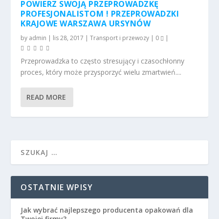
POWIERZ SWOJĄ PRZEPROWADZKĘ
PROFESJONALISTOM ! PRZEPROWADZKI
KRAJOWE WARSZAWA URSYNÓW
by
admin
|
lis 28, 2017
|
Transport i przewozy
|
0
|
Przeprowadzka to często stresujący i czasochłonny
proces, który może przysporzyć wielu zmartwień....
READ MORE
OSTATNIE WPISY
Jak wybrać najlepszego producenta opakowań dla
Twojej firmy?