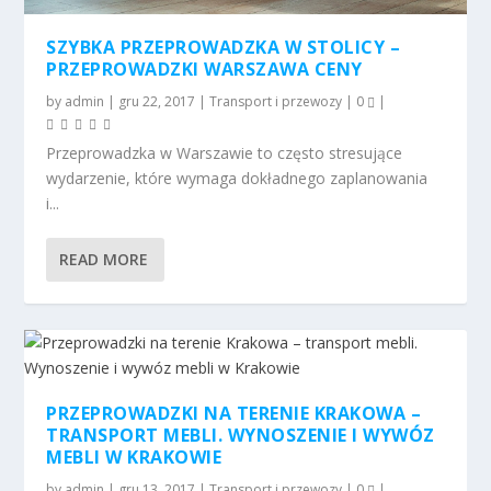
SZYBKA PRZEPROWADZKA W STOLICY –
PRZEPROWADZKI WARSZAWA CENY
by
admin
|
gru 22, 2017
|
Transport i przewozy
|
0
|
Przeprowadzka w Warszawie to często stresujące
wydarzenie, które wymaga dokładnego zaplanowania
i...
READ MORE
PRZEPROWADZKI NA TERENIE KRAKOWA –
TRANSPORT MEBLI. WYNOSZENIE I WYWÓZ
MEBLI W KRAKOWIE
by
admin
|
gru 13, 2017
|
Transport i przewozy
|
0
|