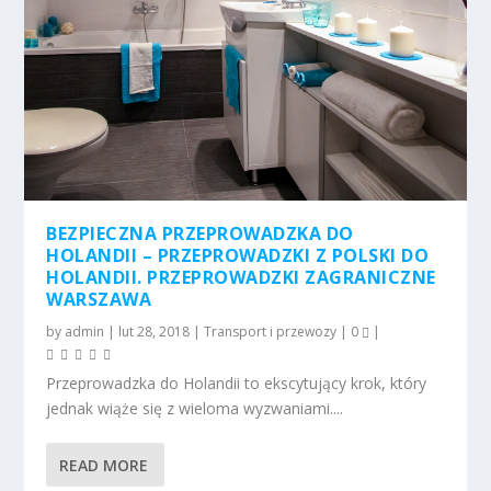
BEZPIECZNA PRZEPROWADZKA DO
HOLANDII – PRZEPROWADZKI Z POLSKI DO
HOLANDII. PRZEPROWADZKI ZAGRANICZNE
WARSZAWA
by
admin
|
lut 28, 2018
|
Transport i przewozy
|
0
|
Przeprowadzka do Holandii to ekscytujący krok, który
jednak wiąże się z wieloma wyzwaniami....
READ MORE