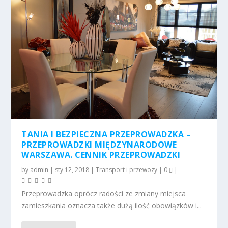
TANIA I BEZPIECZNA PRZEPROWADZKA –
PRZEPROWADZKI MIĘDZYNARODOWE
WARSZAWA. CENNIK PRZEPROWADZKI
by
admin
|
sty 12, 2018
|
Transport i przewozy
|
0
|
Przeprowadzka oprócz radości ze zmiany miejsca
zamieszkania oznacza także dużą ilość obowiązków i...