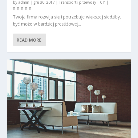
by
admin
|
gru 30, 2017
|
Transport i przewozy
|
0
|
Twoja firma rozwija się i potrzebuje większej siedziby,
być może w bardziej prestiżowej...
READ MORE