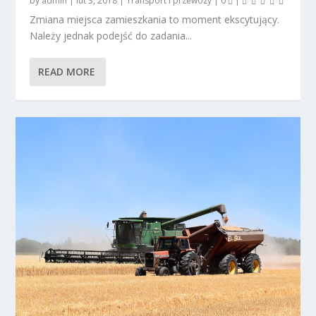
by
admin
|
lut 3, 2018
|
Transport i przewozy
|
0
|
Zmiana miejsca zamieszkania to moment ekscytujący.
Należy jednak podejść do zadania...
READ MORE