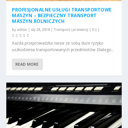
PROFESJONALNE USŁUGI TRANSPORTOWE
MASZYN – BEZPIECZNY TRANSPORT
MASZYN ROLNICZYCH
by
admin
|
sty 28, 2018
|
Transport i przewozy
|
0
|
Każda przeprowadzka niesie ze sobą duże ryzyko
uszkodzenia transportowanych przedmiotów Dlatego...
READ MORE