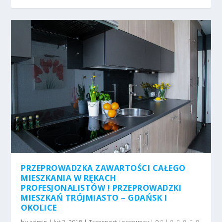
PRZEPROWADZKA ZAWARTOŚCI CAŁEGO
MIESZKANIA W RĘKACH
PROFESJONALISTÓW ! PRZEPROWADZKI
MIESZKAŃ TRÓJMIASTO – GDAŃSK I
OKOLICE