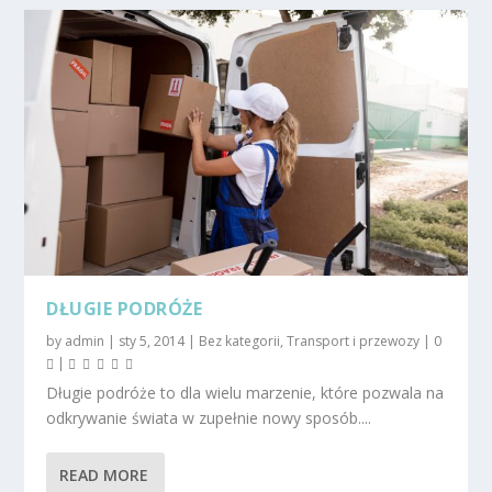
DŁUGIE PODRÓŻE
by
admin
|
sty 5, 2014
|
Bez kategorii
,
Transport i przewozy
|
0
|
Długie podróże to dla wielu marzenie, które pozwala na
odkrywanie świata w zupełnie nowy sposób....
READ MORE