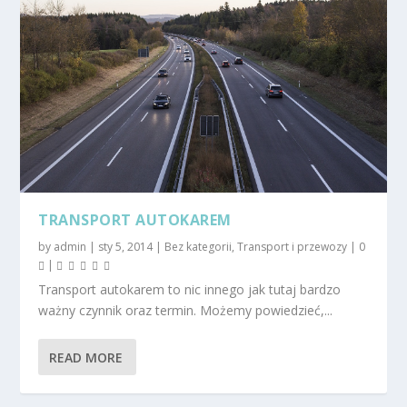
TRANSPORT AUTOKAREM
by
admin
|
sty 5, 2014
|
Bez kategorii
,
Transport i przewozy
|
0
|
Transport autokarem to nic innego jak tutaj bardzo
ważny czynnik oraz termin. Możemy powiedzieć,...
READ MORE