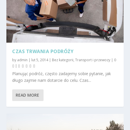
CZAS TRWANIA PODRÓŻY
by
admin
|
lut 5, 2014
|
Bez kategorii
,
Transport i przewozy
|
0
|
Planując podróż, często zadajemy sobie pytanie, jak
długo zajmie nam dotarcie do celu. Czas...
READ MORE