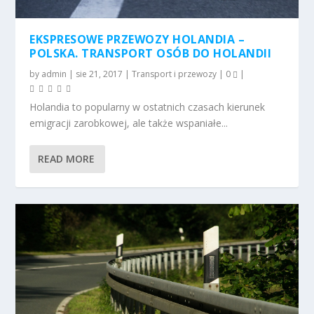
EKSPRESOWE PRZEWOZY HOLANDIA –
POLSKA. TRANSPORT OSÓB DO HOLANDII
by
admin
|
sie 21, 2017
|
Transport i przewozy
|
0
|
Holandia to popularny w ostatnich czasach kierunek
emigracji zarobkowej, ale także wspaniałe...
READ MORE