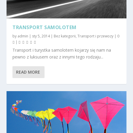
TRANSPORT SAMOLOTEM
by
admin
|
sty 5, 2014
|
Bez kategorii
,
Transport i przewozy
|
0
|
Transport i turystka samolotem kojarzy się nam na
pewno z luksusem oraz z innymi tego rodzaju...
READ MORE