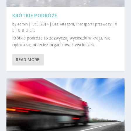
KRÓTKIE PODRÓŻE
by
admin
|
lut 5, 2014
|
Bez kategorii
,
Transport i przewozy
|
0
|
Krótkie podróże to zazwyczaj wycieczki w kraju. Nie
opłaca się przecież organizować wycieczek...
READ MORE