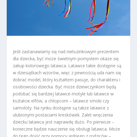
Jeśli zastanawiamy się nad nietuzinkowym prezentem
dla dziecka, być może świetnym pomysłem okaże się
zakup kolorowego latawca. Latawce takie dostępne są
w dziesiątkach wzorów, więc z pewnością uda nam się
dobrać model, który kształtem pasuje, do charakteru i
osobowości dziecka. Być może dziewczynkom będą
podobać się bardziej latawce-motyle lub latawce w
kształcie elfów, a chłopcom – latawce smoki czy
samoloty. Na rynku dostępne są także latawce z
ulubionymi postaciami kreskówek. Zalet wręczenia
dziecku latawca jest naprawdę dużo. Po pierwsze –
konieczne będzie nauczenie się obsługi latawca. Może
do tego dojść przy pomocy jednego z rodziców –