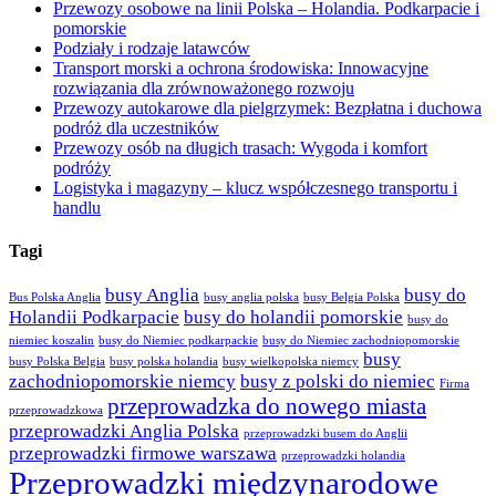
Przewozy osobowe na linii Polska – Holandia. Podkarpacie i
pomorskie
Podziały i rodzaje latawców
Transport morski a ochrona środowiska: Innowacyjne
rozwiązania dla zrównoważonego rozwoju
Przewozy autokarowe dla pielgrzymek: Bezpłatna i duchowa
podróż dla uczestników
Przewozy osób na długich trasach: Wygoda i komfort
podróży
Logistyka i magazyny – klucz współczesnego transportu i
handlu
Tagi
busy Anglia
busy do
Bus Polska Anglia
busy anglia polska
busy Belgia Polska
Holandii Podkarpacie
busy do holandii pomorskie
busy do
niemiec koszalin
busy do Niemiec podkarpackie
busy do Niemiec zachodniopomorskie
busy
busy Polska Belgia
busy polska holandia
busy wielkopolska niemcy
zachodniopomorskie niemcy
busy z polski do niemiec
Firma
przeprowadzka do nowego miasta
przeprowadzkowa
przeprowadzki Anglia Polska
przeprowadzki busem do Anglii
przeprowadzki firmowe warszawa
przeprowadzki holandia
Przeprowadzki międzynarodowe