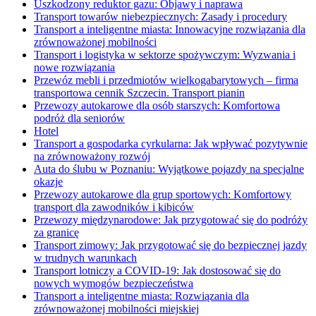
Uszkodzony reduktor gazu: Objawy i naprawa
Transport towarów niebezpiecznych: Zasady i procedury
Transport a inteligentne miasta: Innowacyjne rozwiązania dla
zrównoważonej mobilności
Transport i logistyka w sektorze spożywczym: Wyzwania i
nowe rozwiązania
Przewóz mebli i przedmiotów wielkogabarytowych – firma
transportowa cennik Szczecin. Transport pianin
Przewozy autokarowe dla osób starszych: Komfortowa
podróż dla seniorów
Hotel
Transport a gospodarka cyrkularna: Jak wpływać pozytywnie
na zrównoważony rozwój
Auta do ślubu w Poznaniu: Wyjątkowe pojazdy na specjalne
okazje
Przewozy autokarowe dla grup sportowych: Komfortowy
transport dla zawodników i kibiców
Przewozy międzynarodowe: Jak przygotować się do podróży
za granicę
Transport zimowy: Jak przygotować się do bezpiecznej jazdy
w trudnych warunkach
Transport lotniczy a COVID-19: Jak dostosować się do
nowych wymogów bezpieczeństwa
Transport a inteligentne miasta: Rozwiązania dla
zrównoważonej mobilności miejskiej