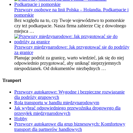
Przewozy osobowe na linii Polska – Holandia. Podkarpacie i
pomorskie
Bez względu na to, czy Twoje województwo to pomorskie
czy też podkarpacie. Nasza firma zabierze Cię z dowolnego
miejsca …
Przewozy międzynarodowe: Jak przygotować się do podróży
za granicę
Planując podróż za granicę, warto wiedzieć, jak się do niej
odpowiednio przygotować, aby uniknąć nieprzyjemnych
niespodzianek. Od dokumentów niezbędnych …
Tranport
Przewozy autokarowe: Wygodne i bezpieczne rozwiązanie
dla podróży grupowych
Rola transportu w handlu międzynarodowym
Jak wybrać odpowiedniego przewoźnika drogowego dla
przesyłek międzynarodowych
Hobby
Przewozy autokarowe dla grup biznesowych: Komfortowy
transport dla partnerów handlowych