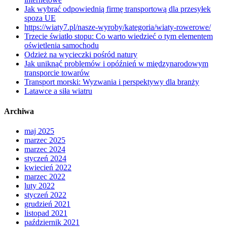
Jak wybrać odpowiednią firmę transportową dla przesyłek
spoza UE
https://wiaty7.pl/nasze-wyroby/kategoria/wiaty-rowerowe/
Trzecie światło stopu: Co warto wiedzieć o tym elementem
oświetlenia samochodu
Odzież na wycieczki pośród natury
Jak uniknąć problemów i opóźnień w międzynarodowym
transporcie towarów
Transport morski: Wyzwania i perspektywy dla branży
Latawce a siła wiatru
Archiwa
maj 2025
marzec 2025
marzec 2024
styczeń 2024
kwiecień 2022
marzec 2022
luty 2022
styczeń 2022
grudzień 2021
listopad 2021
październik 2021