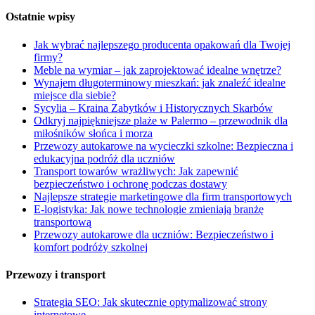
Ostatnie wpisy
Jak wybrać najlepszego producenta opakowań dla Twojej
firmy?
Meble na wymiar – jak zaprojektować idealne wnętrze?
Wynajem długoterminowy mieszkań: jak znaleźć idealne
miejsce dla siebie?
Sycylia – Kraina Zabytków i Historycznych Skarbów
Odkryj najpiękniejsze plaże w Palermo – przewodnik dla
miłośników słońca i morza
Przewozy autokarowe na wycieczki szkolne: Bezpieczna i
edukacyjna podróż dla uczniów
Transport towarów wrażliwych: Jak zapewnić
bezpieczeństwo i ochronę podczas dostawy
Najlepsze strategie marketingowe dla firm transportowych
E-logistyka: Jak nowe technologie zmieniają branżę
transportową
Przewozy autokarowe dla uczniów: Bezpieczeństwo i
komfort podróży szkolnej
Przewozy i transport
Strategia SEO: Jak skutecznie optymalizować strony
internetowe