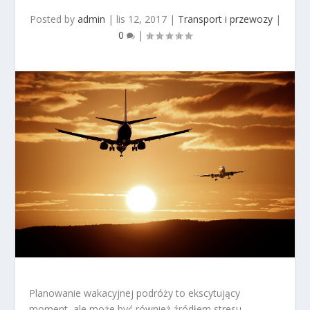
Posted by
admin
|
lis 12, 2017
|
Transport i przewozy
|
0
|
Planowanie wakacyjnej podróży to ekscytujący
moment, ale może być również źródłem stresu,