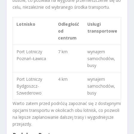
busów, co pozwala na wygodne przemieszczenie się do
celu, niezależnie od wybranego środka transportu.
Lotnisko
Odległość
Usługi
od
transportowe
centrum
Port Lotniczy
7 km
wynajem
Poznań-Ławica
samochodów,
busy
Port Lotniczy
4 km
wynajem
Bydgoszcz-
samochodów,
Szwederowo
busy
Warto zatem przed podróżą zapoznać się z dostępnymi
opcjami transportu w okolicach obu lotnisk, co pozwoli
na lepsze zaplanowanie dalszej trasy i wygodniejsze
przejazdy.