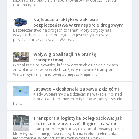
każdego, kto planuje transport towarów. W obliczu licznych
opcji na rynku, …
Najlepsze praktyki w zakresie
bezpieczeństwa w transporcie drogowym
Bezpieczeństwo na drogach to temat, który dotyczy nas
wszystkich, niezależnie od tego, czy jesteśmy kierowcami,
pasażerami, czy pieszymi. Wzrost …
Wpływ globalizacji na branżę
transportową
Globalizacja to zjawisko, które w ostatnich dziesięcioleciach
zrewolucjonizowało wiele branż, w tym również transport.
Wzrost wymiany handlowej pomiędzy krajami …
Latawce – doskonała zabawa z dziećmi
Kiedy wybieramy się z dziećmi na wakacje (np. nad
morze) warto pomyśleć o tym, by wspólny czas nie
był …
Transport a logistyka odległościowa: Jak
skutecznie zarządzać długimi trasami
Transport odległościowy to skomplikowany proces,
który wymaga umiejętności zarządzania wieloma elementami
jednocześnie. W obliczu rosnących wymagań rynku i