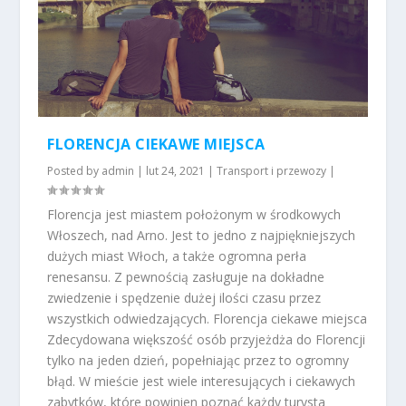
FLORENCJA CIEKAWE MIEJSCA
Posted by
admin
|
lut 24, 2021
|
Transport i przewozy
|
Florencja jest miastem położonym w środkowych
Włoszech, nad Arno. Jest to jedno z najpiękniejszych
dużych miast Włoch, a także ogromna perła
renesansu. Z pewnością zasługuje na dokładne
zwiedzenie i spędzenie dużej ilości czasu przez
wszystkich odwiedzających. Florencja ciekawe miejsca
Zdecydowana większość osób przyjeżdża do Florencji
tylko na jeden dzień, popełniając przez to ogromny
błąd. W mieście jest wiele interesujących i ciekawych
zabytków, które powinien poznać każdy turysta