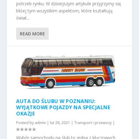
potrzeb rynku. W dzisiejszym artykule przyjrzymy się
bliżej tym wszystkim aspektom, które kształtują
świat...
READ MORE
AUTA DO ŚLUBU W POZNANIU:
WYJĄTKOWE POJAZDY NA SPECJALNE
OKAZJE
Posted by
admin
|
lut 28, 2021
|
Transport i przewozy
|
Wybór samochodu na ślub to jedna z kluczowych