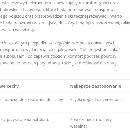
 jest kluczowym elementem zapewniającym komfort gości oraz
 określenie liczby osób, które będą potrzebować transportu.
niego pojazdu oraz przeprowadzenie skutecznej rezerwacji. Warto
cie będą odbierani oraz miejsca, do których będą transportowani, taki
przyjęcia weselnego.
źnika. W tym przypadku szczególnie istotne są opinie innych
transportu na wydarzenia takie jak wesele. Dobrze jest poszukać
mi autobusami, co zapewni gościom komfort podczas podróży.
owane do potrzeb pary młodej, takie jak możliwość dekoracji
owe cechy
Najlepsze zastosowanie
ść pojazdu dostosowana do liczby
Szybki dojazd na ceremonię
ść przystrojenia autokaru
Stworzenie atmosfery
weselnej