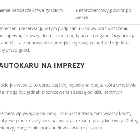
ienie bezpieczeństwa gościom
Bezproblemowy powrót po
weselu
pieczeniu rezerwacji, w tym podpisaniu umowy oraz uiszczeniu
raz zapewni, że wszystkie ustalenia będą przestrzegane. Organizacja
nności, ale odpowiednie podejście sprawi, że będzie to jeden z
ny przez gości.
 AUTOKARU NA IMPREZY
kie jak wesele, to coraz częściej wybierana opcja, która umożliwia
mu
mogą być jednak zróżnicowane i zależą od kilku istotnych
lement wpływający na cenę. Im dłuższa trasa, tym wyższy koszt,
ty związane z zużyciem paliwa oraz czasem pracy kierowcy. Dlateg
nieprzyjemnych niespodzianek w czasie rozliczania.