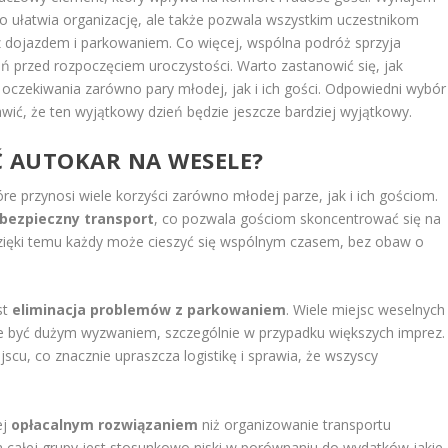
ko ułatwia organizację, ale także pozwala wszystkim uczestnikom
y z dojazdem i parkowaniem. Co więcej, wspólna podróż sprzyja
ń przed rozpoczęciem uroczystości. Warto zastanowić się, jak
 oczekiwania zarówno pary młodej, jak i ich gości. Odpowiedni wybór
ić, że ten wyjątkowy dzień będzie jeszcze bardziej wyjątkowy.
 AUTOKAR NA WESELE?
re przynosi wiele korzyści zarówno młodej parze, jak i ich gościom.
bezpieczny transport
, co pozwala gościom skoncentrować się na
 Dzięki temu każdy może cieszyć się wspólnym czasem, bez obaw o
st
eliminacja problemów z parkowaniem
. Wiele miejsc weselnych
 być dużym wyzwaniem, szczególnie w przypadku większych imprez.
cu, co znacznie upraszcza logistikę i sprawia, że wszyscy
ej
opłacalnym rozwiązaniem
niż organizowanie transportu
la całej grupy jest stosunkowo niski w porównaniu do wydatków jakie