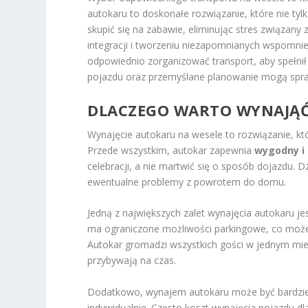
autokaru to doskonałe rozwiązanie, które nie tyl
skupić się na zabawie, eliminując stres związan
integracji i tworzeniu niezapomnianych wspomnie
odpowiednio zorganizować transport, aby spełnił
pojazdu oraz przemyślane planowanie mogą spraw
DLACZEGO WARTO WYNAJĄĆ
Wynajęcie autokaru na wesele to rozwiązanie, któ
Przede wszystkim, autokar zapewnia
wygodny i 
celebracji, a nie martwić się o sposób dojazdu.
ewentualne problemy z powrotem do domu.
Jedną z największych zalet wynajęcia autokaru je
ma ograniczone możliwości parkingowe, co może
Autokar gromadzi wszystkich gości w jednym miejs
przybywają na czas.
Dodatkowo, wynajem autokaru może być bardzi
indywidualnie. Często koszt wynajęcia pojazdu d