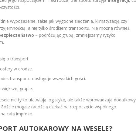
ed jego rozpoczęciem. Taki rodzaj transportu sprzyja
integracji
, c
czystości.
nie wyposażenie, takie jak wygodne siedzenia, klimatyzację czy
przyjemnością, a nie tylko środkiem transportu. Nie można również
bezpieczeństwo
– podróżując grupą, zmniejszamy ryzyko
m.
ię o transport.
mosfery w drodze.
odek transportu obsługuje wszystkich gości.
większej grupie.
sele nie tylko ułatwiają logistykę, ale także wprowadzają dodatkowy
. Goście mogą z radością czekać na rozpoczęcie wspólnego
na całą imprezę.
PORT AUTOKAROWY NA WESELE?