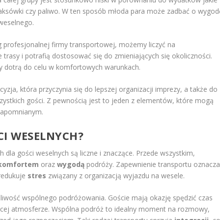
ak taksówki czy paliwo. W ten sposób młoda para może zadbać o wygod
weselnego.
 profesjonalnej firmy transportowej, możemy liczyć na
ne trasy i potrafią dostosować się do zmieniających się okoliczności.
y dotrą do celu w komfortowych warunkach.
zja, która przyczynia się do lepszej organizacji imprezy, a także do
ystkich gości. Z pewnością jest to jeden z elementów, które mogą
ezapomnianym.
ŚCI WESELNYCH?
 dla gości weselnych są liczne i znaczące. Przede wszystkim,
komfortem
oraz
wygodą
podróży. Zapewnienie transportu oznacza
 redukuje
stres
związany z organizacją wyjazdu na wesele.
liwość wspólnego podróżowania. Goście mają okazję spędzić czas
ującej atmosferze. Wspólna podróż to idealny moment na rozmowy,