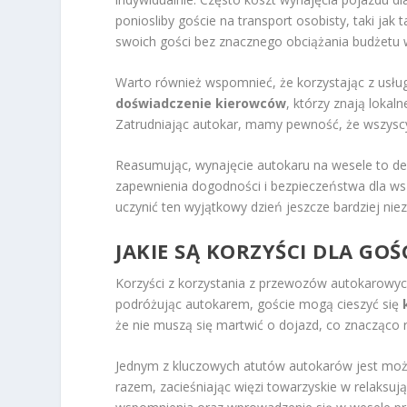
poniosliby goście na transport osobisty, taki j
swoich gości bez znacznego obciążania budżetu 
Warto również wspomnieć, że korzystając z usług
doświadczenie kierowców
, którzy znają lokal
Zatrudniając autokar, mamy pewność, że wszysc
Reasumując, wynajęcie autokaru na wesele to decy
zapewnienia dogodności i bezpieczeństwa dla wsz
uczynić ten wyjątkowy dzień jeszcze bardziej ni
JAKIE SĄ KORZYŚCI DLA GO
Korzyści z korzystania z przewozów autokarowych
podróżując autokarem, goście mogą cieszyć się
że nie muszą się martwić o dojazd, co znacząco
Jednym z kluczowych atutów autokarów jest moż
razem, zacieśniając więzi towarzyskie w relaks