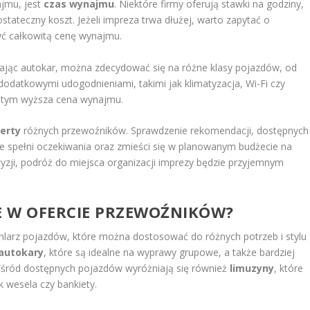
ajmu, jest
czas wynajmu
. Niektóre firmy oferują stawki na godziny,
tateczny koszt. Jeżeli impreza trwa dłużej, warto zapytać o
yć całkowitą cenę wynajmu.
rając autokar, można zdecydować się na różne klasy pojazdów, od
datkowymi udogodnieniami, takimi jak klimatyzacja, Wi-Fi czy
, tym wyższa cena wynajmu.
erty
różnych przewoźników. Sprawdzenie rekomendacji, dostępnych
e spełni oczekiwania oraz zmieści się w planowanym budżecie na
yzji, podróż do miejsca organizacji imprezy będzie przyjemnym
NE W OFERCIE PRZEWOŹNIKÓW?
hlarz pojazdów, które można dostosować do różnych potrzeb i stylu
autokary
, które są idealne na wyprawy grupowe, a także bardziej
 Wśród dostępnych pojazdów wyróżniają się również
limuzyny
, które
k wesela czy bankiety.