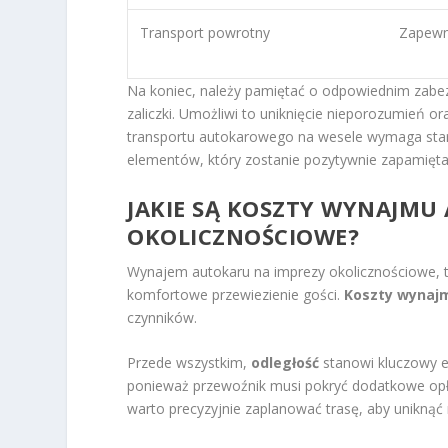
Transport powrotny
Zapewn
Na koniec, należy pamiętać o odpowiednim zabez
zaliczki. Umożliwi to uniknięcie nieporozumień o
transportu autokarowego na wesele wymaga stara
elementów, który zostanie pozytywnie zapamięta
JAKIE SĄ KOSZTY WYNAJMU
OKOLICZNOŚCIOWE?
Wynajem autokaru na imprezy okolicznościowe, ta
komfortowe przewiezienie gości.
Koszty wynaj
czynników.
Przede wszystkim,
odległość
stanowi kluczowy e
ponieważ przewoźnik musi pokryć dodatkowe opła
warto precyzyjnie zaplanować trasę, aby uniknąć 