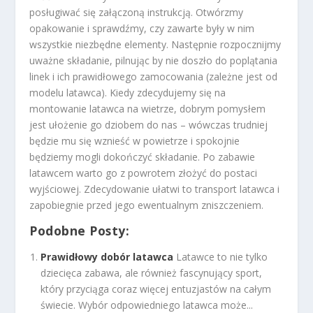
posługiwać się załączoną instrukcją. Otwórzmy
opakowanie i sprawdźmy, czy zawarte były w nim
wszystkie niezbędne elementy. Następnie rozpocznijmy
uważne składanie, pilnując by nie doszło do poplątania
linek i ich prawidłowego zamocowania (zależne jest od
modelu latawca). Kiedy zdecydujemy się na
montowanie latawca na wietrze, dobrym pomysłem
jest ułożenie go dziobem do nas – wówczas trudniej
będzie mu się wznieść w powietrze i spokojnie
będziemy mogli dokończyć składanie. Po zabawie
latawcem warto go z powrotem złożyć do postaci
wyjściowej. Zdecydowanie ułatwi to transport latawca i
zapobiegnie przed jego ewentualnym zniszczeniem.
Podobne Posty:
Prawidłowy dobór latawca
Latawce to nie tylko
dziecięca zabawa, ale również fascynujący sport,
który przyciąga coraz więcej entuzjastów na całym
świecie. Wybór odpowiedniego latawca może...