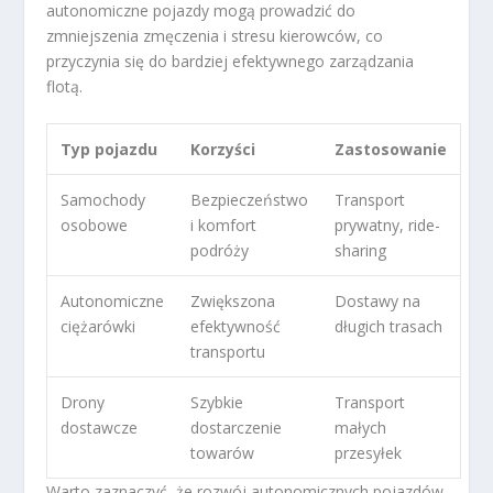
autonomiczne pojazdy mogą prowadzić do
zmniejszenia zmęczenia i stresu kierowców, co
przyczynia się do bardziej efektywnego zarządzania
flotą.
Typ pojazdu
Korzyści
Zastosowanie
Samochody
Bezpieczeństwo
Transport
osobowe
i komfort
prywatny, ride-
podróży
sharing
Autonomiczne
Zwiększona
Dostawy na
ciężarówki
efektywność
długich trasach
transportu
Drony
Szybkie
Transport
dostawcze
dostarczenie
małych
towarów
przesyłek
Warto zaznaczyć, że rozwój autonomicznych pojazdów