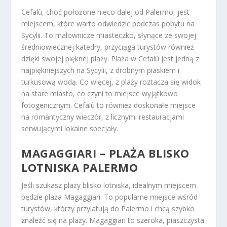
Cefalù, choć położone nieco dalej od Palermo, jest
miejscem, które warto odwiedzić podczas pobytu na
Sycylii. To malownicze miasteczko, słynące ze swojej
średniowiecznej katedry, przyciąga turystów również
dzięki swojej pięknej plaży. Plaża w Cefalù jest jedną z
najpiękniejszych na Sycylii, z drobnym piaskiem i
turkusową wodą. Co więcej, z plaży roztacza się widok
na stare miasto, co czyni to miejsce wyjątkowo
fotogenicznym. Cefalù to również doskonałe miejsce
na romantyczny wieczór, z licznymi restauracjami
serwującymi lokalne specjały.
MAGAGGIARI – PLAŻA BLISKO
LOTNISKA PALERMO
Jeśli szukasz plaży blisko lotniska, idealnym miejscem
będzie plaża Magaggiari. To popularne miejsce wśród
turystów, którzy przylatują do Palermo i chcą szybko
znaleźć się na plaży. Magaggiari to szeroka, piaszczysta