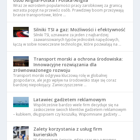
osób Anglia-Polska i Polska-Anglia
Wraz ze wzrostem popularności pracy zarobkowej za granicą
wzrasta popyt na przewóz osób. Prawdziwy boom przeżywają
branże transportowe, które …
Silniki TSI a gaz: Możliwości i efektywność
Silniki TSI, uznawane za jeden z najbardziej
zaawansowanych typów jednostek napędowych,
łączą w sobie nowoczesne technologie, które pozwalają na …
Transport morski a ochrona środowiska:
Innowacyjne rozwiązania dla
zrównoważonego rozwoju
Transport morski odgrywa kluczową rolę w globalnej
gospodarce, ale jego wpływ na środowisko staje się coraz
bardziej niepokojący. Zanieczyszczenie …
Latawiec gadżetem reklamowym
Współcześnie bardzo wiele firm decyduje się na
zaskoczenie swoich klientów gadżetem reklamowym
– kubkiem, długopisem czy koszulką. Wspomniane gadżety …
Zalety korzystania z usług firm
kurierskich
W dzisiejszym świecie, gdzie czas ma ogromne