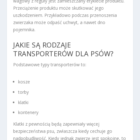
wagowy z reguły jest zamieszczany etykiecie produktu.
Przeciążenie produktu może skutkować jego
uszkodzeniem. Przykładowo podczas przenoszenia
zwierzaka może odpaść uchwyt, a nawet dno
pojemnika.
JAKIE SĄ RODZAJE
TRANSPORTERÓW DLA PSÓW?
Podstawowe typy transporterów to:
kosze
torby
klatki
kontenery
Klatki z pewnością będą zapewniały więcej
bezpieczeństwa psu, zwłaszcza kiedy cechuje go
nadpobudliwość. Kiedy jednak zwierzę jest spokojne, to