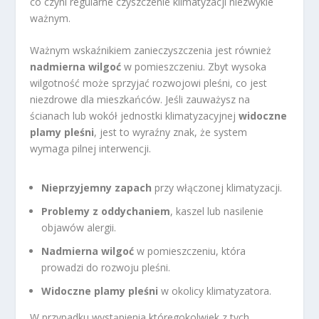
co czyni regularne czyszczenie klimatyzacji niezwykle
ważnym.
Ważnym wskaźnikiem zanieczyszczenia jest również
nadmierna wilgoć
w pomieszczeniu. Zbyt wysoka
wilgotność może sprzyjać rozwojowi pleśni, co jest
niezdrowe dla mieszkańców. Jeśli zauważysz na
ścianach lub wokół jednostki klimatyzacyjnej
widoczne
plamy pleśni
, jest to wyraźny znak, że system
wymaga pilnej interwencji.
Nieprzyjemny zapach
przy włączonej klimatyzacji.
Problemy z oddychaniem
, kaszel lub nasilenie
objawów alergii.
Nadmierna wilgoć
w pomieszczeniu, która
prowadzi do rozwoju pleśni.
Widoczne plamy pleśni
w okolicy klimatyzatora.
W przypadku wystąpienia któregokolwiek z tych