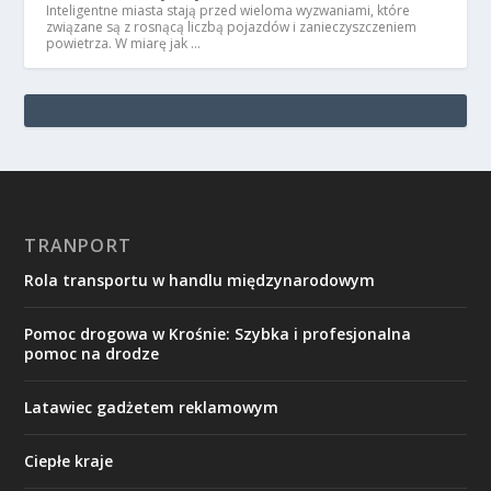
Inteligentne miasta stają przed wieloma wyzwaniami, które
związane są z rosnącą liczbą pojazdów i zanieczyszczeniem
powietrza. W miarę jak …
TRANPORT
Rola transportu w handlu międzynarodowym
Pomoc drogowa w Krośnie: Szybka i profesjonalna
pomoc na drodze
Latawiec gadżetem reklamowym
Ciepłe kraje