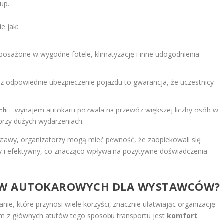
up.
e jak:
osażone w wygodne fotele, klimatyzację i inne udogodnienia
az odpowiednie ubezpieczenie pojazdu to gwarancja, że uczestnicy
ch
– wynajem autokaru pozwala na przewóz większej liczby osób w
przy dużych wydarzeniach.
ystawy, organizatorzy mogą mieć pewność, że zaopiekowali się
y i efektywny, co znacząco wpływa na pozytywne doświadczenia
ZÓW AUTOKAROWYCH DLA WYSTAWCÓW?
e, które przynosi wiele korzyści, znacznie ułatwiając organizację
ym z głównych atutów tego sposobu transportu jest
komfort