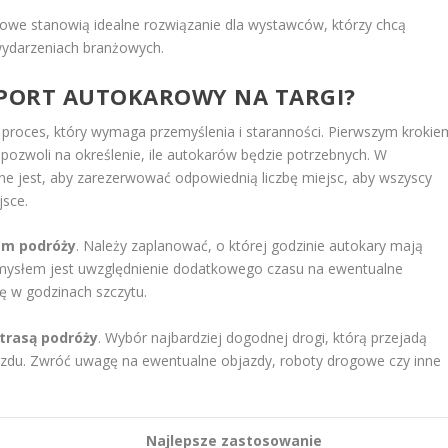
owe stanowią idealne rozwiązanie dla wystawców, którzy chcą
wydarzeniach branżowych.
PORT AUTOKAROWY NA TARGI?
 proces, który wymaga przemyślenia i staranności. Pierwszym krokie
pozwoli na określenie, ile autokarów będzie potrzebnych. W
żne jest, aby zarezerwować odpowiednią liczbę miejsc, aby wszyscy
jsce.
m podróży
. Należy zaplanować, o której godzinie autokary mają
mysłem jest uwzględnienie dodatkowego czasu na ewentualne
ię w godzinach szczytu.
trasą podróży
. Wybór najbardziej dogodnej drogi, którą przejadą
azdu. Zwróć uwagę na ewentualne objazdy, roboty drogowe czy inne
Najlepsze zastosowanie