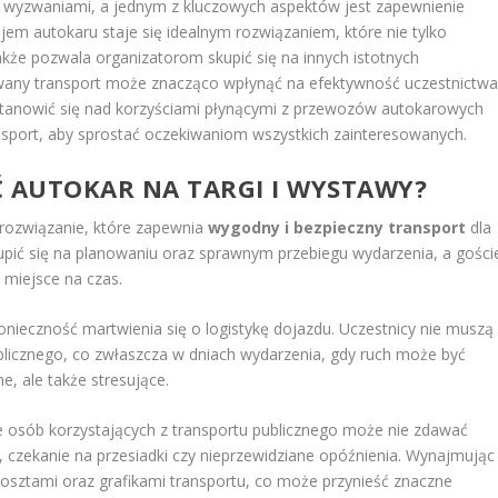
a wyzwaniami, a jednym z kluczowych aspektów jest zapewnienie
em autokaru staje się idealnym rozwiązaniem, które nie tylko
kże pozwala organizatorom skupić się na innych istotnych
any transport może znacząco wpłynąć na efektywność uczestnictw
tanowić się nad korzyściami płynącymi z przewozów autokarowych
ansport, aby sprostać oczekiwaniom wszystkich zainteresowanych.
 AUTOKAR NA TARGI I WYSTAWY?
e rozwiązanie, które zapewnia
wygodny i bezpieczny transport
dla
upić się na planowaniu oraz sprawnym przebiegu wydarzenia, a gości
 miejsce na czas.
nieczność martwienia się o logistykę dojazdu. Uczestnicy nie muszą
licznego, co zwłaszcza w dniach wydarzenia, gdy ruch może być
e, ale także stresujące.
le osób korzystających z transportu publicznego może nie zdawać
ty, czekanie na przesiadki czy nieprzewidziane opóźnienia. Wynajmując
kosztami oraz grafikami transportu, co może przynieść znaczne