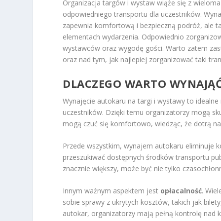
Organizacja targów i wystaw wiąże się z wielom
odpowiedniego transportu dla uczestników. Wynaj
zapewnia komfortową i bezpieczną podróż, ale ta
elementach wydarzenia. Odpowiednio zorganizow
wystawców oraz wygodę gości. Warto zatem zas
oraz nad tym, jak najlepiej zorganizować taki tr
DLACZEGO WARTO WYNAJĄĆ
Wynajęcie autokaru na targi i wystawy to idealn
uczestników. Dzięki temu organizatorzy mogą sk
mogą czuć się komfortowo, wiedząc, że dotrą na
Przede wszystkim, wynajem autokaru eliminuje ko
przeszukiwać dostępnych środków transportu pub
znacznie większy, może być nie tylko czasochłonn
Innym ważnym aspektem jest
opłacalność
. Wie
sobie sprawy z ukrytych kosztów, takich jak bile
autokar, organizatorzy mają pełną kontrolę nad 