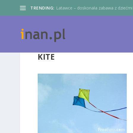
TRENDING:
Latawce – doskonała zabawa z dziećmi
KITE