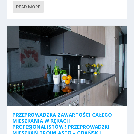
READ MORE
PRZEPROWADZKA ZAWARTOŚCI CAŁEGO
MIESZKANIA W RĘKACH
PROFESJONALISTÓW ! PRZEPROWADZKI
MIESZKAŃ TRÓJMIASTO – GDAŃSK I