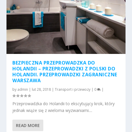
BEZPIECZNA PRZEPROWADZKA DO
HOLANDII – PRZEPROWADZKI Z POLSKI DO
HOLANDII. PRZEPROWADZKI ZAGRANICZNE
WARSZAWA
by
admin
|
lut 28, 2018
|
Transport i przewozy
|
0
|
Przeprowadzka do Holandii to ekscytujący krok, który
jednak wiąże się z wieloma wyzwaniami....
READ MORE