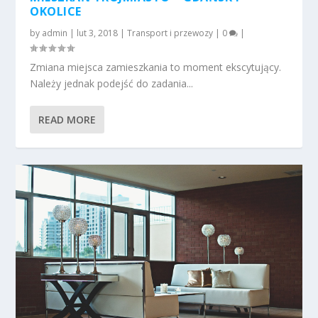
OKOLICE
by
admin
|
lut 3, 2018
|
Transport i przewozy
|
0
|
Zmiana miejsca zamieszkania to moment ekscytujący.
Należy jednak podejść do zadania...
READ MORE