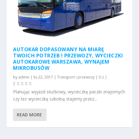
AUTOKAR DOPASOWANY NA MIARĘ
TWOICH POTRZEB ! PRZEWOZY, WYCIECZKI
AUTOKAROWE WARSZAWA, WYNAJEM
MIKROBUSÓW
by
admin
|
lis 22, 2017
|
Transport i przewozy
|
0
|
Planując wyjazd służbowy, wycieczkę paczki znajomych
czy też wycieczkę szkolną stajemy przez...
READ MORE