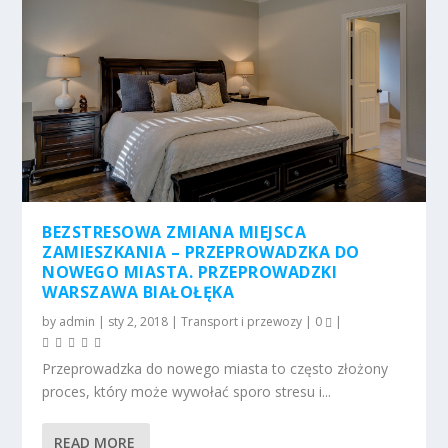
BEZSTRESOWA ZMIANA MIEJSCA
ZAMIESZKANIA – PRZEPROWADZKA DO
NOWEGO MIASTA. PRZEPROWADZKI
WARSZAWA BIAŁOŁĘKA
by
admin
|
sty 2, 2018
|
Transport i przewozy
|
0
|
Przeprowadzka do nowego miasta to często złożony
proces, który może wywołać sporo stresu i...
READ MORE