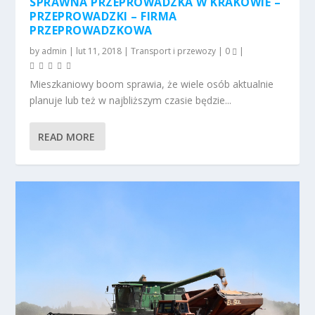
SPRAWNA PRZEPROWADZKA W KRAKOWIE –
PRZEPROWADZKI – FIRMA
PRZEPROWADZKOWA
by
admin
|
lut 11, 2018
|
Transport i przewozy
|
0
|
Mieszkaniowy boom sprawia, że wiele osób aktualnie
planuje lub też w najbliższym czasie będzie...
READ MORE