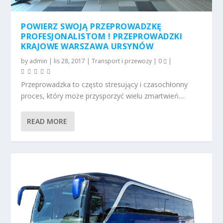
POWIERZ SWOJĄ PRZEPROWADZKĘ
PROFESJONALISTOM ! PRZEPROWADZKI
KRAJOWE WARSZAWA URSYNÓW
by
admin
|
lis 28, 2017
|
Transport i przewozy
|
0
|
Przeprowadzka to często stresujący i czasochłonny
proces, który może przysporzyć wielu zmartwień....
READ MORE