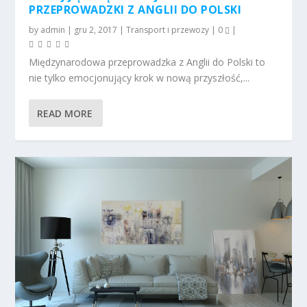
PRZEPROWADZKI Z ANGLII DO POLSKI
by
admin
|
gru 2, 2017
|
Transport i przewozy
|
0
|
Międzynarodowa przeprowadzka z Anglii do Polski to
nie tylko emocjonujący krok w nową przyszłość,...
READ MORE