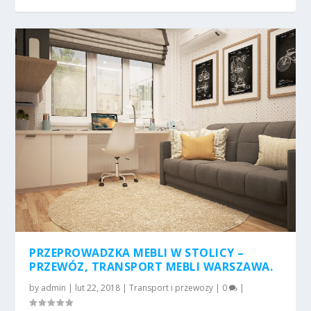
PRZEPROWADZKA MEBLI W STOLICY –
PRZEWÓZ, TRANSPORT MEBLI WARSZAWA.
by
admin
|
lut 22, 2018
|
Transport i przewozy
|
0
|