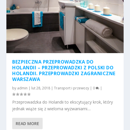
BEZPIECZNA PRZEPROWADZKA DO
HOLANDII – PRZEPROWADZKI Z POLSKI DO
HOLANDII. PRZEPROWADZKI ZAGRANICZNE
WARSZAWA
by
admin
|
lut 28, 2018
|
Transport i przewozy
|
0
|
Przeprowadzka do Holandii to ekscytujący krok, który
jednak wiąże się z wieloma wyzwaniami....
READ MORE