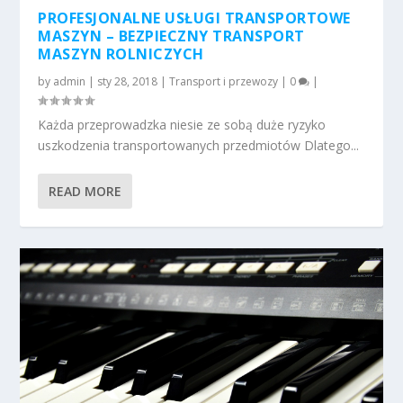
PROFESJONALNE USŁUGI TRANSPORTOWE
MASZYN – BEZPIECZNY TRANSPORT
MASZYN ROLNICZYCH
by
admin
|
sty 28, 2018
|
Transport i przewozy
|
0
|
Każda przeprowadzka niesie ze sobą duże ryzyko
uszkodzenia transportowanych przedmiotów Dlatego...
READ MORE