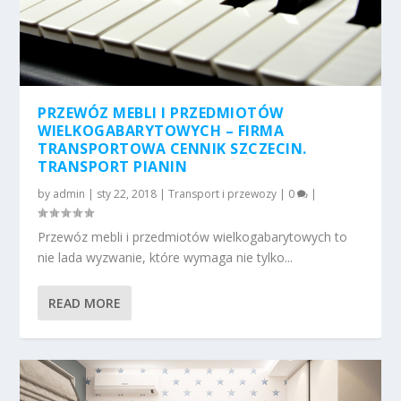
PRZEWÓZ MEBLI I PRZEDMIOTÓW
WIELKOGABARYTOWYCH – FIRMA
TRANSPORTOWA CENNIK SZCZECIN.
TRANSPORT PIANIN
by
admin
|
sty 22, 2018
|
Transport i przewozy
|
0
|
Przewóz mebli i przedmiotów wielkogabarytowych to
nie lada wyzwanie, które wymaga nie tylko...
READ MORE