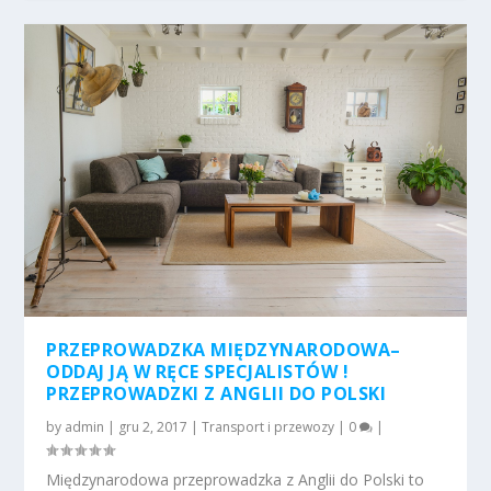
PRZEPROWADZKA MIĘDZYNARODOWA–
ODDAJ JĄ W RĘCE SPECJALISTÓW !
PRZEPROWADZKI Z ANGLII DO POLSKI
by
admin
|
gru 2, 2017
|
Transport i przewozy
|
0
|
Międzynarodowa przeprowadzka z Anglii do Polski to