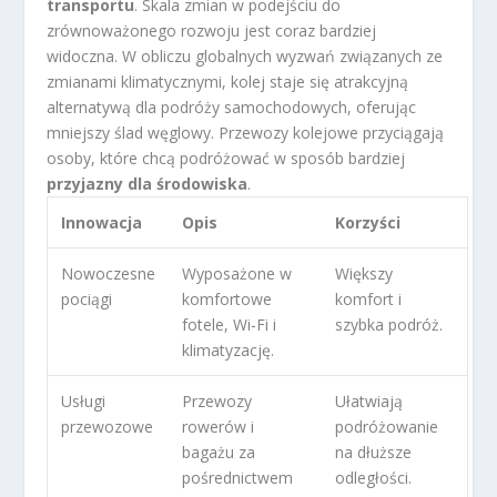
transportu
. Skala zmian w podejściu do
zrównoważonego rozwoju jest coraz bardziej
widoczna. W obliczu globalnych wyzwań związanych ze
zmianami klimatycznymi, kolej staje się atrakcyjną
alternatywą dla podróży samochodowych, oferując
mniejszy ślad węglowy. Przewozy kolejowe przyciągają
osoby, które chcą podróżować w sposób bardziej
przyjazny dla środowiska
.
Innowacja
Opis
Korzyści
Nowoczesne
Wyposażone w
Większy
pociągi
komfortowe
komfort i
fotele, Wi-Fi i
szybka podróż.
klimatyzację.
Usługi
Przewozy
Ułatwiają
przewozowe
rowerów i
podróżowanie
bagażu za
na dłuższe
pośrednictwem
odległości.