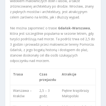
widokiem malowniczych dolin i lasów, a także
zróżnicowanej architektury po drodze. Wrocław, znany
z pięknych mostów i architektury, jest atrakcyjnym
celem zarówno na krótki, jak i dłuższy wypad.
Nie można zapomnieć o trasie
Gdańsk-Warszawa
,
która jest szczególnie popularna w sezonie letnim, gdy
turyści podróżują nad morze. Ta podróż trwa od 2,5 do
3 godzin i prowadzi przez malownicze tereny Pomorza.
Gdańsk, z jego bogatą historią i dostępem do plaż,
stanowi doskonały cel dla osób szukających
odpoczynku nad morzem.
Trasa
Czas
Atrakcje
przejazdu
Warszawa –
2,5 – 3
Piękne krajobrazy
Kraków
godz.
Małopolski